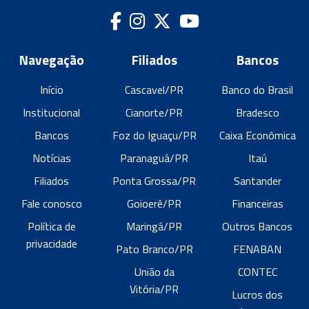
Navegação
Filiados
Bancos
Início
Cascavel/PR
Banco do Brasil
Institucional
Cianorte/PR
Bradesco
Bancos
Foz do Iguaçu/PR
Caixa Econômica
Notícias
Paranaguá/PR
Itaú
Filiados
Ponta Grossa/PR
Santander
Fale conosco
Goioerê/PR
Financeiras
Política de
Maringá/PR
Outros Bancos
privacidade
Pato Branco/PR
FENABAN
União da
CONTEC
Vitória/PR
Lucros dos