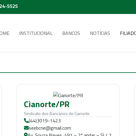
224-5525
OME
INSTITUCIONAL
BANCOS
NOTÍCIAS
FILIAD
Cianorte/PR
Sindicato dos Bancários de Cianorte
(44)3019-1423
seebcne@gmail.com
Av. Souza Naves, 491 – 2º andar – Sl / 7