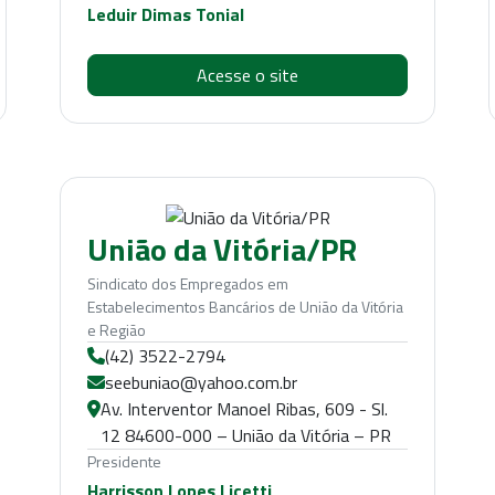
Leduir Dimas Tonial
Acesse o site
União da Vitória/PR
Sindicato dos Empregados em
Estabelecimentos Bancários de União da Vitória
e Região
(42) 3522-2794
seebuniao@yahoo.com.br
Av. Interventor Manoel Ribas, 609 - Sl.
12 84600-000 – União da Vitória – PR
Presidente
Harrisson Lopes Licetti