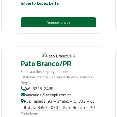
Gilberto Lopez Leite
Acesse o site
Pato Branco/PR
Sindicato dos Empregados em
Estabelecimentos Bancários de Pato Branco e
Região
(46) 3225-2488
bancarios@seebpb.com.br
Rua Tapajós, 93 – 3º and. – Cj. 303 – Ed.
Itatiaia 85501-030 – Pato Branco – PR
Presidente