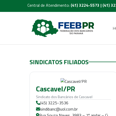
Central de Atendimento:
(41) 3224-5573 | (41) 3
H
SINDICATOS FILIADOS
Cascavel/PR
Sindicato dos Bancários de Cascavel
(45) 3225-3536
sindibanc@uol.com.br
Rua Souza Naves, 3983 – 7º andar – Cj