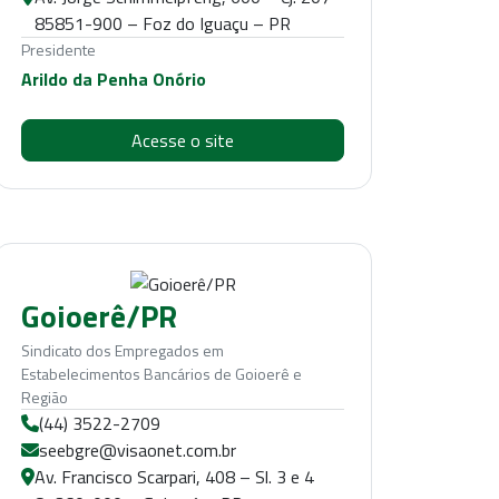
85851-900 – Foz do Iguaçu – PR
Presidente
Arildo da Penha Onório
Acesse o site
Goioerê/PR
Sindicato dos Empregados em
Estabelecimentos Bancários de Goioerê e
Região
(44) 3522-2709
seebgre@visaonet.com.br
Av. Francisco Scarpari, 408 – Sl. 3 e 4