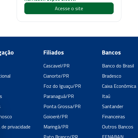
Acesse o site
gação
Filiados
Bancos
Cascavel/PR
Banco do Brasil
cional
Cianorte/PR
Bradesco
s
Foz do Iguaçu/PR
Caixa Econômica
s
Paranaguá/PR
Itaú
s
Ponta Grossa/PR
Santander
onosco
Goioerê/PR
Financeiras
a de privacidade
Maringá/PR
Outros Bancos
Pato Branco/PR
FENABAN