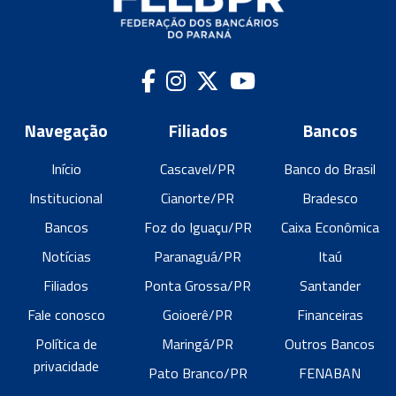
Navegação
Filiados
Bancos
Início
Cascavel/PR
Banco do Brasil
Institucional
Cianorte/PR
Bradesco
Bancos
Foz do Iguaçu/PR
Caixa Econômica
Notícias
Paranaguá/PR
Itaú
Filiados
Ponta Grossa/PR
Santander
Fale conosco
Goioerê/PR
Financeiras
Política de
Maringá/PR
Outros Bancos
privacidade
Pato Branco/PR
FENABAN