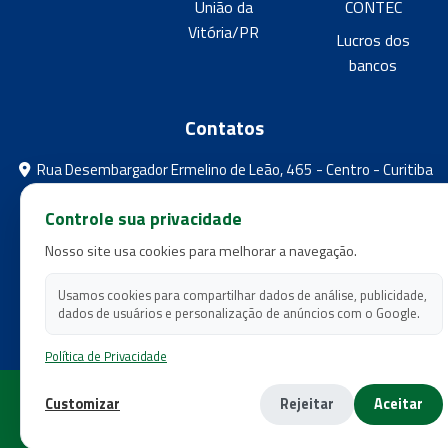
União da
CONTEC
Vitória/PR
Lucros dos
bancos
Contatos
Rua Desembargador Ermelino de Leão, 465 - Centro - Curitiba
- Paraná
Controle sua privacidade
feebpr@gmail.com
Nosso site usa cookies para melhorar a navegação.
(41) 3224-5573
(41) 3224-5525
Usamos cookies para compartilhar dados de análise, publicidade,
dados de usuários e personalização de anúncios com o Google.
Política de Privacidade
Copyright 2026 - Federação dos Empregados em Estabelecimentos
Customizar
Rejeitar
Aceitar
Bancários do Estado do Paraná