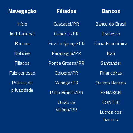
Navegação
Filiados
Bancos
Início
Cascavel/PR
Banco do Brasil
Institucional
Cianorte/PR
Bradesco
Bancos
Foz do Iguaçu/PR
Caixa Econômica
Notícias
Paranaguá/PR
Itaú
Filiados
Ponta Grossa/PR
Santander
Fale conosco
Goioerê/PR
Financeiras
Política de
Maringá/PR
Outros Bancos
privacidade
Pato Branco/PR
FENABAN
União da
CONTEC
Vitória/PR
Lucros dos
bancos