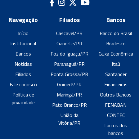
Navegação
Filiados
Bancos
Início
Cascavel/PR
Banco do Brasil
Institucional
Cianorte/PR
Bradesco
Bancos
Foz do Iguaçu/PR
Caixa Econômica
Notícias
Paranaguá/PR
Itaú
Filiados
Ponta Grossa/PR
Santander
Fale conosco
Goioerê/PR
Financeiras
Política de
Maringá/PR
Outros Bancos
privacidade
Pato Branco/PR
FENABAN
União da
CONTEC
Vitória/PR
Lucros dos
bancos